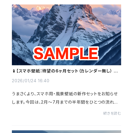
📱【スマホ壁紙：待望の6ヶ月セット（カレンダー無し） 発
売開始！
2026/01/24 16:40
うまさくより、スマホ用・風景壁紙の新作セットをお知らせ
します。今回は、2月〜7月までの半年間をひとつの流れと
して捉えた**「風景特化・6ヶ月セット」**をご用意しまし
続きを読む
た。冬の静けさから始まり、芽吹き、流れ...