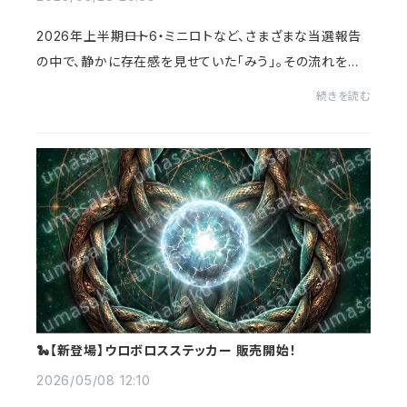
2026年上半期――ロト6・ミニロトなど、さまざまな当選報告
の中で、静かに存在感を見せていた「みう」。その流れを記
念して、特別壁紙「白兎導姫」を制作しました。今回の壁紙
続きを読む
は、これまでの「毎月カレンダー壁紙」...
🐍【新登場】ウロボロスステッカー 販売開始！
2026/05/08 12:10