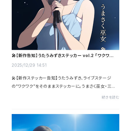
🎤【新作告知】うたうみずきステッカー vol.2 「ワクワクの
理由♪」を1枚に🎶
2025/12/29 14:51
🎤【新作ステッカー告知】うたうみずき、ライブステージ
の“ワクワク”をそのままステッカーに。うまさく巫女・三女
みずきが、ステージで想いを込めて歌う姿を切り取ったラ
続きを読む
イブ感あふれる縦型ステッカーの新作が登...