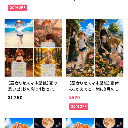
月利用コード付き〉
コード付き〉
20%OFF
【巫女りせスマホ壁紙】夏の
【巫女りせスマホ壁紙】夏休
思い出、秋の彩り4枚セット
み。かえでと一緒に8月のお
〈8〜11月カレンダー・3ヶ月
花を探しに行こう〈カレンダ
¥1,250
¥520
利用コード付き〉
ーなし・1ヶ月利用コード付
20%OFF
き〉