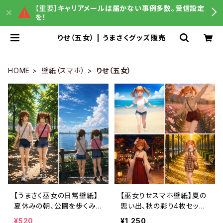
【重要】
キャリアメールは届かない事例多数。受信設定
を！
りせ（五女） | うまさくグッズ販売
HOME
壁紙（スマホ）
りせ（五女）
【うまさく巫女の日常壁紙】
【巫女りせスマホ壁紙】夏の
夏休みの朝、公園を歩くみう
思い出、秋の彩り4枚セット
とりせ〈カレンダーなし・1ヶ
〈カレンダーなし・3ヶ月利用
¥520
¥1,250