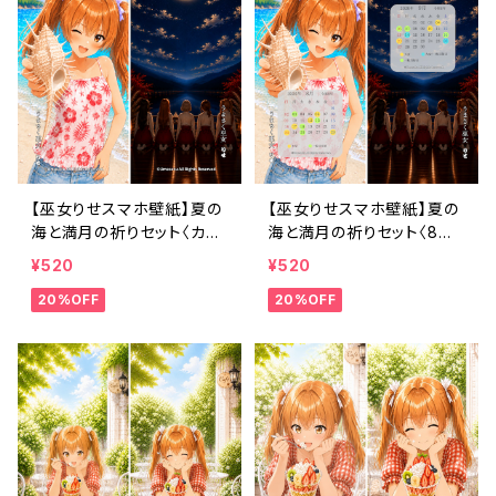
【巫女りせスマホ壁紙】夏の
【巫女りせスマホ壁紙】夏の
海と満月の祈りセット〈カレ
海と満月の祈りセット〈8〜
ンダーなし・1ヶ月利用コー
9月カレンダー・1ヶ月利用コ
¥520
¥520
ド付き〉
ード付き〉
20%OFF
20%OFF