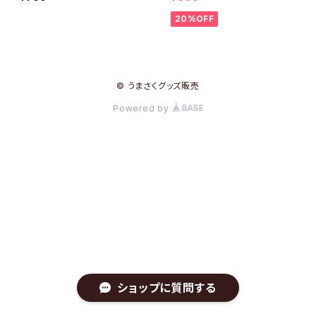
（利用コード1ヶ月付き）
コード1ヶ月付き）
20%OFF
© うまさくグッズ販売
Powered by
ショップに質問する