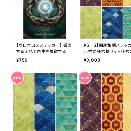
【ウロボロスステッカー】 循環
KS‐3【開運和柄ステッカ
する流れと再生を象徴する一
吉祥文様六福セット〈6枚
枚 （利用コード1ヶ月付き）
プリート〉（利用コード6
¥750
¥3,000
付き）