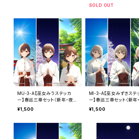
SOLD OUT
MU-3-A【巫女みうステッカ
MI-3-A【巫女みずきステ
ー】春巡三章セット〈新年・夜
ー】春巡三章セット〈新年
桜・初夏〉（利用コード3ヶ月付
桜・初夏〉（利用コード3
¥1,500
¥1,500
き）
き）