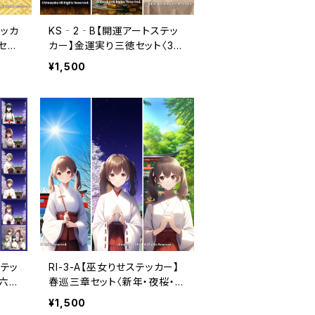
テッカ
KS‐2‐B【開運アートステッ
セッ
カー】金運実り三徳セット〈3枚
き）
セット〉（利用コード3ヶ月分付
¥1,500
き）
ステッ
RI-3-A【巫女りせステッカー】
六
春巡三章セット〈新年・夜桜・初
）
夏〉（利用コード3ヶ月付き）
¥1,500