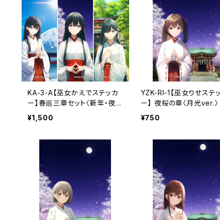
KA-3-A【巫女かえでステッカ
YZK-RI-1【巫女りせステ
ー】春巡三章セット〈新年・夜
ー】 夜桜の章〈月光ver.〉
桜・初夏〉（利用コード3ヶ月付
用コード1ヶ月付き）
¥1,500
¥750
き）