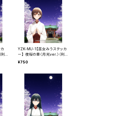
ッカ
YZK-MU-1【巫女みうステッカ
（利
ー】 夜桜の章〈月光ver.〉（利
用コード1ヶ月付き）
¥750