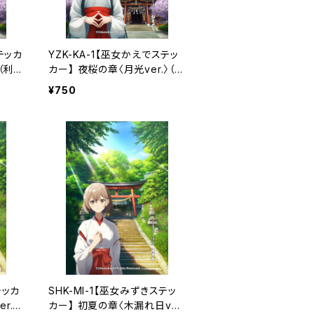
テッカ
YZK-KA-1【巫女かえでステッ
（利
カー】 夜桜の章〈月光ver.〉（利
用コード1ヶ月付き）
¥750
テッカ
SHK-MI-1【巫女みずきステッ
r.〉
カー】 初夏の章〈木漏れ日ve