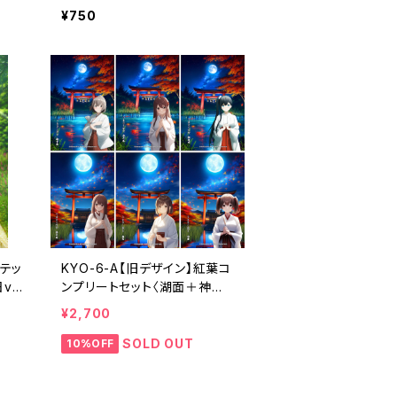
r.〉（利用コード1ヶ月付き）
¥750
ステッ
KYO-6-A【旧デザイン】紅葉コ
ve
ンプリートセット〈湖面＋神社v
）
er.〉（利用コード6ヶ月付き）
¥2,700
SOLD OUT
10%OFF