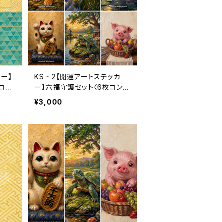
ー】
KS‐2【開運アートステッカ
コン
ー】六福守護セット〈6枚コンプ
ヶ月分
リート〉（利用コード6ヶ月分付
¥3,000
き）