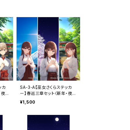
ッカ
SA-3-A【巫女さくらステッカ
・夜
ー】春巡三章セット〈新年・夜
ヶ月付
桜・初夏〉（利用コード3ヶ月付
¥1,500
き）