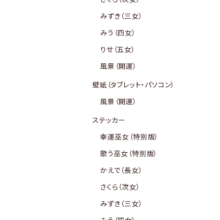
みずき（三女）
みう（四女）
りせ（五女）
風景（開運）
壁紙（タブレット・パソコン）
風景（開運）
ステッカー
幸運巫女（特別版）
歌う巫女（特別版）
かえで（長女）
さくら（次女）
みずき（三女）