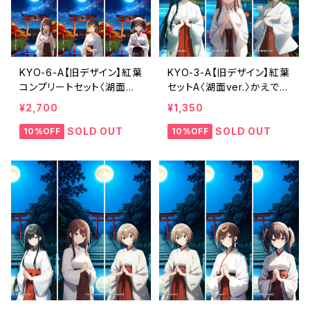
KYO-6-A【旧デザイン】紅葉
KYO-3-A【旧デザイン】紅葉
コンプリートセット〈湖面＋
セットA〈湖面ver.〉かえで・
神社ver.〉（利用コード6ヶ
さくら・みずき（利用コード3
¥2,700
¥1,350
月付き）
ヶ月付き）
SOLD OUT
SOLD OUT
10%OFF
10%OFF