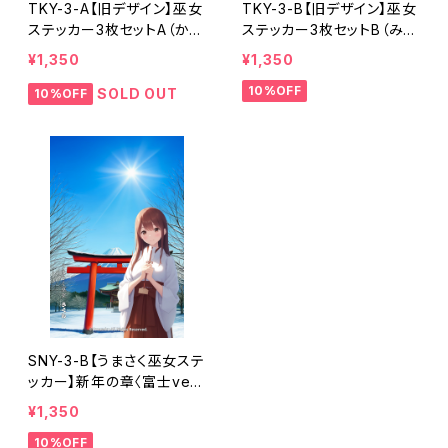
TKY-3-A【旧デザイン】巫女
TKY-3-B【旧デザイン】巫女
ステッカー3枚セットA（かえ
ステッカー3枚セットB（みず
で・さくら・みずき）〈月夜祈
き・みう・りせ）〈月夜祈願〉
¥1,350
¥1,350
願〉（利用コード3ヶ月付き）
（利用コード3ヶ月付き）
10%OFF
SOLD OUT
10%OFF
SNY-3-B【うまさく巫女ステ
ッカー】新年の章〈富士ve
r.・破魔矢三姉妹〉（利用コ
¥1,350
ード3ヶ月付き）
10%OFF