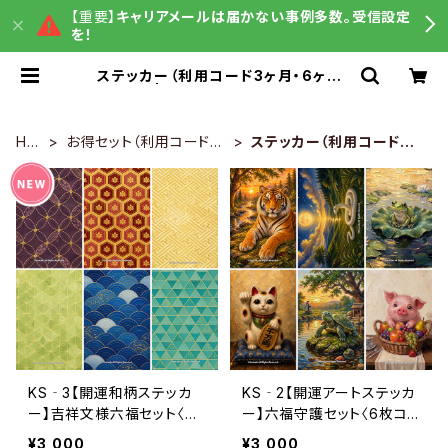
【重要】
キャリアメールは届かない事例多数。受信設定
を！
ステッカー（利用コード3ヶ月・6ヶ月）
| うまさくグッズ販売
HO
お得セット（利用コード3
ステッカー（利用コード3ヶ
ME
ヶ月・6ヶ月）
月・6ヶ月）
KS‐3【開運和柄ステッカ
KS‐2【開運アートステッカ
ー】吉祥文様六福セット〈6
ー】六福守護セット〈6枚コ
枚コンプリート〉（利用コー
ンプリート〉（利用コード6ヶ
¥3,000
¥3,000