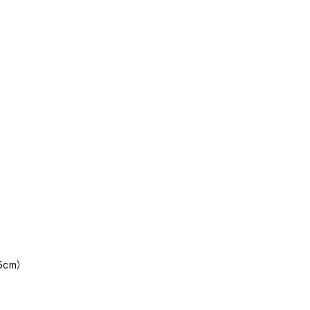
）
cm）
）