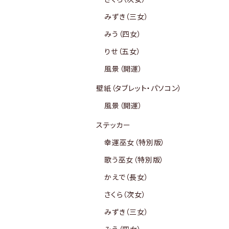
みずき（三女）
みう（四女）
りせ（五女）
風景（開運）
壁紙（タブレット・パソコン）
風景（開運）
ステッカー
幸運巫女（特別版）
歌う巫女（特別版）
かえで（長女）
さくら（次女）
みずき（三女）