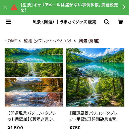
【重要】
キャリアメールは届かない事例多数。受信設定
を！
風景（開運） | うまさくグッズ販売
HOME
壁紙（タブレット・パソコン）
風景（開運）
【開運風景パソコン・タブレ
【開運風景パソコン・タブレ
ット用壁紙】《蒼翠巡景シリ
ット用壁紙】碧湖静景＆翠渓
ーズ》四季を巡る自然の風
清流セット（壁紙2枚・利用
¥1,500
¥750