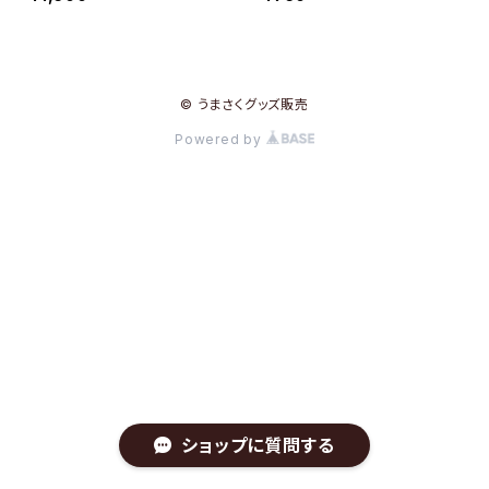
景（壁紙4枚・利用コード3ヶ
コード1ヶ月付き）
月付き）
© うまさくグッズ販売
Powered by
ショップに質問する