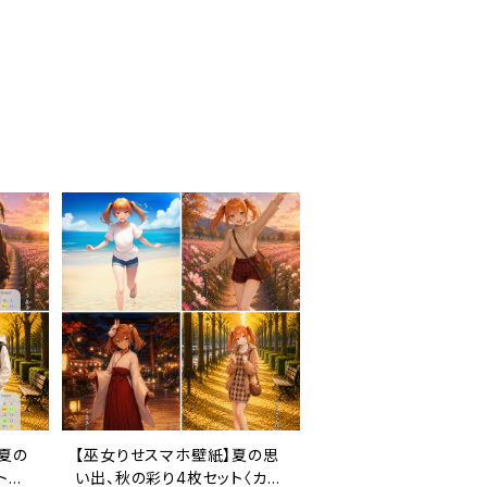
夏の
【巫女りせスマホ壁紙】夏の思
ト
い出、秋の彩り4枚セット〈カレ