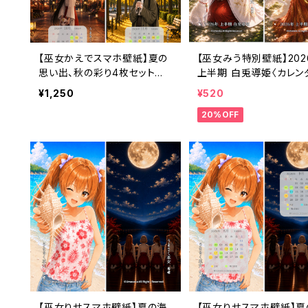
【巫女かえでスマホ壁紙】夏の
【巫女みう特別壁紙】202
思い出、秋の彩り4枚セット
上半期 白兎導姫〈カレン
〈8〜11月カレンダー・3ヶ月利
無し・1ヶ月利用コード付き
¥1,250
¥520
用コード付き〉
20%OFF
【巫女りせスマホ壁紙】夏の海
【巫女りせスマホ壁紙】夏