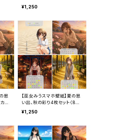
ヶ月利
ンダーなし・3ヶ月利用コード
¥1,250
付き〉
の思
【巫女みうスマホ壁紙】夏の思
〈カレ
い出、秋の彩り4枚セット〈8〜1
ード
1月カレンダー・3ヶ月利用コー
¥1,250
ド付き〉