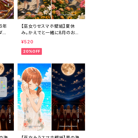
6年
【巫女りせスマホ壁紙】夏休
ダー
み。かえでと一緒に8月のお花
〉
を探しに行こう〈カレンダーな
¥520
し・1ヶ月利用コード付き〉
20%OFF
の海
【巫女みうスマホ壁紙】夏の海