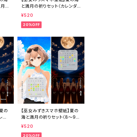
9月カ
と満月の祈りセット〈カレンダ
ド付
ーなし・1ヶ月利用コード付き〉
¥520
20%OFF
夏の
【巫女みずきスマホ壁紙】夏の
レン
海と満月の祈りセット〈8〜9月
ド付
カレンダー・1ヶ月利用コード付
¥520
き〉
20%OFF