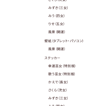
みずき（三女）
みう（四女）
りせ（五女）
風景（開運）
壁紙（タブレット・パソコン）
風景（開運）
ステッカー
幸運巫女（特別版）
歌う巫女（特別版）
かえで（長女）
さくら（次女）
みずき（三女）