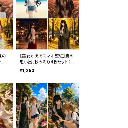
夏の
【巫女かえでスマホ壁紙】夏の
ト
思い出、秋の彩り4枚セット〈カ
ヶ月利
レンダーなし・3ヶ月利用コー
¥1,250
ド付き〉