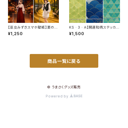
【巫女みずきスマホ壁紙】夏の思
KS‐3‐A【開運和柄ステッカ
い出、秋の彩り4枚セット〈カレン
ー】開運・飛躍セット〈3枚セット〉
¥1,250
¥1,500
ダーなし・3ヶ月利用コード付
（利用コード3ヶ月分付き）
き〉
商品一覧に戻る
© うまさくグッズ販売
Powered by