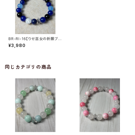
BR-RI-16【りせ巫女の祈願ブレ
スレット】カラージェード × ラピ
¥3,980
スラズリ × オニキス × 水晶（1
5〜16cm）｜うまさくセレクト3
ヶ月利用コード付き
同じカテゴリの商品