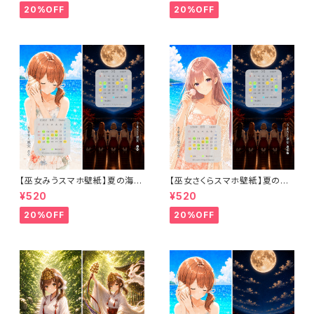
20%OFF
20%OFF
【巫女みうスマホ壁紙】夏の海と
【巫女さくらスマホ壁紙】夏の海
満月の祈りセット〈8〜9月カレ
と満月の祈りセット〈8〜9月カ
¥520
¥520
ンダー・1ヶ月利用コード付き〉
レンダー・1ヶ月利用コード付き〉
20%OFF
20%OFF