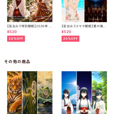
【巫女みう特別壁紙】2026年 上
【巫女みうスマホ壁紙】夏の海と
半期 白兎導姫〈カレンダー無し・
満月の祈りセット〈カレンダーな
¥520
¥520
1ヶ月利用コード付き〉
し・1ヶ月利用コード付き〉
20%OFF
20%OFF
その他の商品