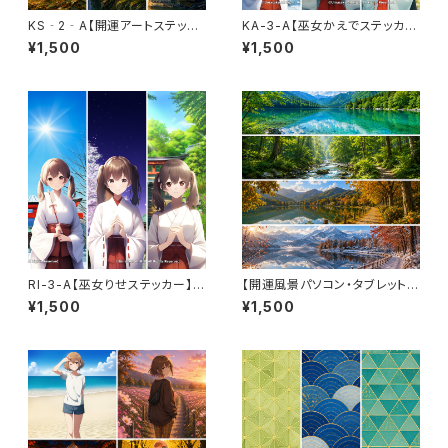
KS‐2‐A【開運アートステッカ
KA-3-A【巫女かえでステッカ
ー】勝運好転三徳セット〈3枚セッ
ー】春巡三章セット〈新年・夜桜・
¥1,500
¥1,500
ト〉（利用コード3ヶ月分付き）
初夏〉（利用コード3ヶ月付き）
RI-3-A【巫女りせステッカー】春
【開運風景パソコン・タブレット用
巡三章セット〈新年・夜桜・初夏〉
壁紙】《蒼翠巡景シリーズ》四季
¥1,500
¥1,500
（利用コード3ヶ月付き）
を巡る自然の風景（壁紙4枚・利
用コード3ヶ月付き）