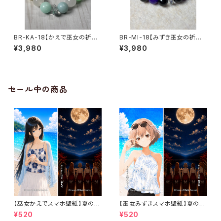
BR-KA-18【かえで巫女の祈願
BR-MI-18【みずき巫女の祈願
ブレスレット】アマゾナイト × カ
ブレスレット】カラージェード ×
¥3,980
¥3,980
ラージェード × 水晶（17〜18c
オニキス × 水晶（17〜18cm）｜
m）｜うまさくセレクト3ヶ月利用
うまさくセレクト3ヶ月利用コー
コード付き
ド付き
セール中の商品
【巫女かえでスマホ壁紙】夏の思
【巫女みずきスマホ壁紙】夏の海
い出と星空の祈りセット 〈カレン
と満月の祈りセット〈カレンダー
¥520
¥520
ダーなし・1ヶ月利用コード付き〉
なし・1ヶ月利用コード付き〉