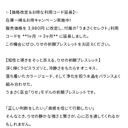
✨【価格改定＆お得な利用コード延長】✨
在庫一掃＆お得キャンペーン実施中！
販売価格を 3,980円 に改定し、付属の「うまさくセレクト」利用
コードを **1ヶ月 → 3ヶ月** に延長しました。
この機会にぜひ、りせの祈願ブレスレットをお迎えください。
【知性と導きをそっと添える、りせの祈願ブレスレット】
深く輝くラピスラズリと、冷静さをもたらすオニキス、
落ち着いたカラージェード、そして浄化を担う水晶をバランスよく
組み合わせた、
うまさく巫女「りせ」モデルの祈願ブレスレットです。
「正しい判断をしたい」「直感を信じて行動したい」
そんなとき、りせの静かな強さと賢さが、心に芯を通してくれるか
もしれません。