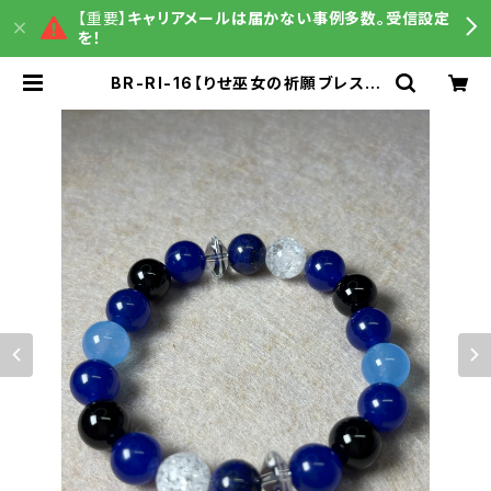
【重要】
キャリアメールは届かない事例多数。受信設定
を！
BR-RI-16【りせ巫女の祈願ブレスレ
ット】カラージェード × ラピスラズリ
× オニキス × 水晶（15〜16cm）｜う
まさくセレクト3ヶ月利用コード付き |
うまさくグッズ販売