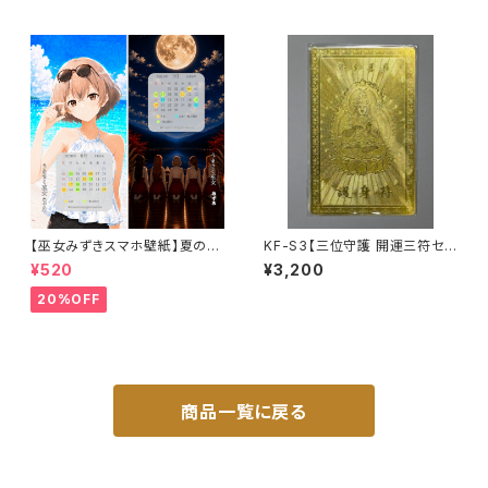
【巫女みずきスマホ壁紙】夏の海
KF-S3【三位守護 開運三符セッ
と満月の祈りセット〈8〜9月カ
ト】 七福神・富士山・勢至菩薩｜
¥520
¥3,200
レンダー・1ヶ月利用コード付き〉
福を呼び、上げ、守る｜うまさく
セレクト3ヶ月利用コード付き
20%OFF
商品一覧に戻る