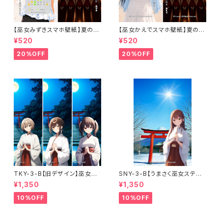
【巫女みずきスマホ壁紙】夏の海
【巫女かえでスマホ壁紙】夏の思
と満月の祈りセット〈8〜9月カ
い出と星空の祈りセット 〈カレン
¥520
¥520
レンダー・1ヶ月利用コード付き〉
ダーなし・1ヶ月利用コード付き〉
20%OFF
20%OFF
TKY-3-B【旧デザイン】巫女ス
SNY-3-B【うまさく巫女ステッ
テッカー3枚セットB（みずき・み
カー】新年の章〈富士ver.・破魔
¥1,350
¥1,350
う・りせ）〈月夜祈願〉（利用コー
矢三姉妹〉（利用コード3ヶ月付
ド3ヶ月付き）
き）
10%OFF
10%OFF