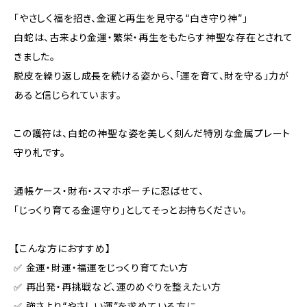
「やさしく福を招き、金運と再生を見守る“白き守り神”」
白蛇は、古来より金運・繁栄・再生をもたらす神聖な存在とされて
きました。
脱皮を繰り返し成長を続ける姿から、「運を育て、財を守る」力が
あると信じられています。
この護符は、白蛇の神聖な姿を美しく刻んだ特別な金属プレート
守り札です。
通帳ケース・財布・スマホポーチに忍ばせて、
「じっくり育てる金運守り」としてそっとお持ちください。
【こんな方におすすめ】
✅ 金運・財運・福運をじっくり育てたい方
✅ 再出発・再挑戦など、運のめぐりを整えたい方
✅ 強さより“やさしい運”を求めている方に