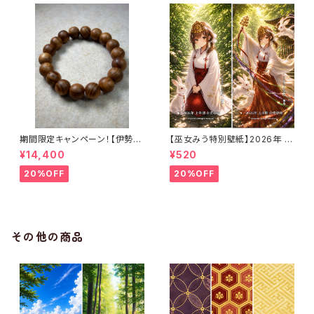
期間限定キャンペーン！【伊勢御
【巫女みう特別壁紙】2026年 上
山杉の祈願ブレスレット】清めと
半期 白兎導姫〈カレンダー無し・
¥14,400
¥520
信仰の御神木（10mm玉・約16c
1ヶ月利用コード付き〉
m）｜うまさくセレクト3ヶ月利用
20%OFF
20%OFF
コード付き
その他の商品