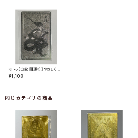
KF-5【白蛇 開運符】やさしく福
を招き、金運と再生を見守る“白
¥1,100
き守り神”｜うまさくセレクト1ヶ
月利用コード付き
同じカテゴリの商品