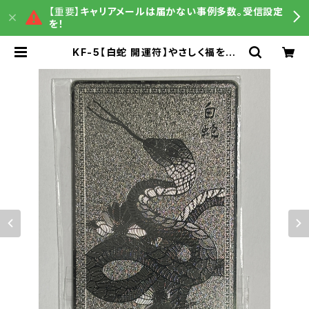
【重要】
キャリアメールは届かない事例多数。受信設定
を！
KF-5【白蛇 開運符】やさしく福を招
き、金運と再生を見守る“白き守り
神”｜うまさくセレクト1ヶ月利用コー
ド付き | うまさくグッズ販売