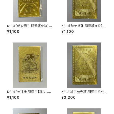
KF-3【愛染明王 開運護身符】恋
KF-1【勢至菩薩 開運護身符】干
愛成就・良縁・夫婦円満をそっと
支「午（うま）」の守り本尊｜迷い
¥1,100
¥1,100
後押し｜うまさくセレクト1ヶ月
を断ち、前へ進む｜うまさくセレ
利用コード付き
クト1ヶ月利用コード付き
KF-4【七福神 開運符】暮らしに
KF-S3【三位守護 開運三符セッ
福を、そっと呼び込む宝船守り｜
ト】 七福神・富士山・勢至菩薩｜
¥1,100
¥3,200
うまさくセレクト1ヶ月利用コー
福を呼び、上げ、守る｜うまさく
ド付き
セレクト3ヶ月利用コード付き