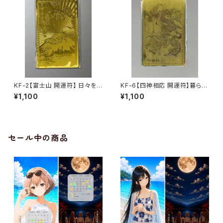
KF-2【富士山 開運符】 日々を
KF-6【四神相応 開運符】暮らし
整え、福を招く日本の象徴｜うま
の運気を整える、四つの守護の
¥1,100
¥1,100
さくセレクト1ヶ月利用コード付
力｜うまさくセレクト1ヶ月利用
き
コード付き
セール中の商品