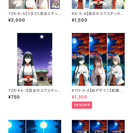
YZK-6-A【うまさく巫女ステッカ
KA-3-A【巫女かえでステッカ
ー】夜桜〈新緑と巡光の六守〉
ー】春巡三章セット〈新年・夜桜・
¥3,000
¥1,500
（利用コード6ヶ月付き）
初夏〉（利用コード3ヶ月付き）
YZK-KA-1【巫女かえでステッカ
KYO-3-A【旧デザイン】紅葉セ
ー】 夜桜の章〈月光ver.〉（利用
ットA〈湖面ver.〉かえで・さくら・
¥750
¥1,350
コード1ヶ月付き）
みずき（利用コード3ヶ月付き）
10%OFF