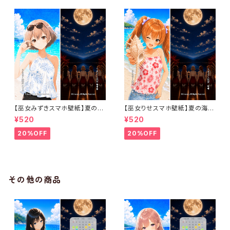
【巫女みずきスマホ壁紙】夏の海
【巫女りせスマホ壁紙】夏の海と
と満月の祈りセット〈カレンダー
満月の祈りセット〈カレンダーな
¥520
¥520
なし・1ヶ月利用コード付き〉
し・1ヶ月利用コード付き〉
20%OFF
20%OFF
その他の商品