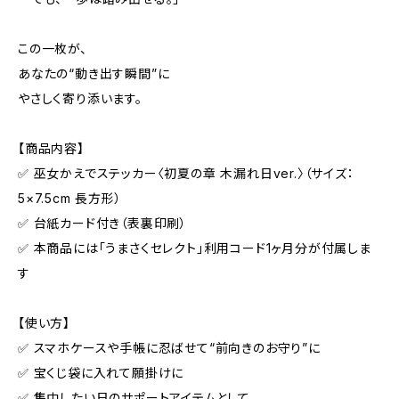
この一枚が、
あなたの“動き出す瞬間”に
やさしく寄り添います。
【商品内容】
✅ 巫女かえでステッカー〈初夏の章 木漏れ日ver.〉（サイズ：
5×7.5cm 長方形）
✅ 台紙カード付き（表裏印刷）
✅ 本商品には「うまさくセレクト」利用コード1ヶ月分が付属しま
す
【使い方】
✅ スマホケースや手帳に忍ばせて“前向きのお守り”に
✅ 宝くじ袋に入れて願掛けに
✅ 集中したい日のサポートアイテムとして