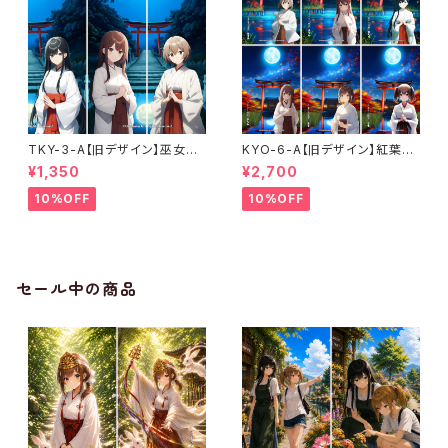
TKY-3-A【旧デザイン】巫女ス
KYO-6-A【旧デザイン】紅葉コ
テッカー3枚セットA（かえで・さ
ンプリートセット〈湖面＋神社ve
¥1,350
¥2,700
くら・みずき）〈月夜祈願〉（利用コ
r.〉（利用コード6ヶ月付き）
ード3ヶ月付き）
10%OFF
10%OFF
セール中の商品