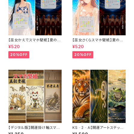
【巫女かえでスマホ壁紙】夏の海
【巫女さくらスマホ壁紙】夏の海
と満月の祈りセット〈8〜9月カ
と満月の祈りセット〈8〜9月カ
¥520
¥520
レンダー・1ヶ月利用コード付き〉
レンダー・1ヶ月利用コード付き〉
20%OFF
20%OFF
【デジタル版】開運掛け軸スマホ
KS‐2‐A【開運アートステッカ
壁紙・金運招福セット〈3枚セッ
ー】勝運好転三徳セット〈3枚セッ