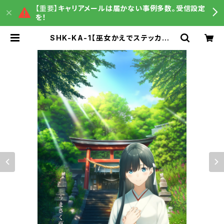
【重要】
キャリアメールは届かない事例多数。受信設定
を！
SHK-KA-1【巫女かえでステッカー】
初夏の章〈木漏れ日ver.〉（利用コー
ド1ヶ月付き） | うまさくグッズ販売