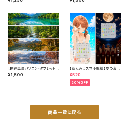
¥1,250
¥1,500
ト〉（利用コード3ヶ月分付き）
ト〉（利用コード3ヶ月分付き）
【開運風景パソコン・タブレット用
【巫女みうスマホ壁紙】夏の海と
壁紙】《蒼翠巡景シリーズ》四季
満月の祈りセット〈8〜9月カレ
¥1,500
¥520
を巡る自然の風景（壁紙4枚・利
ンダー・1ヶ月利用コード付き〉
用コード3ヶ月付き）
20%OFF
商品一覧に戻る