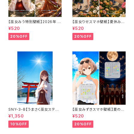
【巫女みう特別壁紙】2026年 上
【巫女りせスマホ壁紙】夏休み。
半期 白兎導姫〈カレンダー無し・
かえでと一緒に8月のお花を探
¥520
¥520
1ヶ月利用コード付き〉
しに行こう〈カレンダーなし・1ヶ
月利用コード付き〉
20%OFF
20%OFF
SNY-3-B【うまさく巫女ステッ
【巫女みずきスマホ壁紙】夏の海
カー】新年の章〈富士ver.・破魔
と満月の祈りセット〈8〜9月カ
¥1,350
¥520
矢三姉妹〉（利用コード3ヶ月付
レンダー・1ヶ月利用コード付き〉
き）
10%OFF
20%OFF