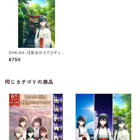
SHK-KA-1【巫女かえでステッカ
ー】 初夏の章〈木漏れ日ver.〉
¥750
（利用コード1ヶ月付き）
同じカテゴリの商品