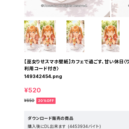
【巫女りせスマホ壁紙】カフェで過ごす、甘い休日〈
利用コード付き〉
149342454.png
¥520
¥650
20%OFF
ダウンロード販売の商品
購入後にDL出来ます (4453934バイト)