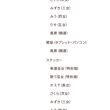
みずき（三女）
みう（四女）
りせ（五女）
風景（開運）
壁紙（タブレット・パソコン）
風景（開運）
ステッカー
幸運巫女（特別版）
歌う巫女（特別版）
かえで（長女）
さくら（次女）
みずき（三女）