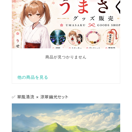
✅ 翠風清流 × 涼翠幽光セット