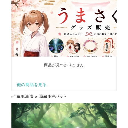
✅ 翠風清流 × 涼翠幽光セット