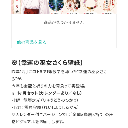
🌸【幸運の巫女さくら壁紙】
昨年12月にロト6で1等数字を導いた“幸運の巫女さく
ら”が、
今年も金龍と祈りの力を背負って再登場。
📱
1ヶ月セット（カレンダーあり／なし）
・11月：龍導之光（りゅうどうのひかり）
・12月：霊昇守願（れいしょうしゅがん）
💡カレンダー付きバージョンでは「金龍×鳥居×祈り」の圧
巻ビジュアルをお届けします。