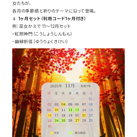
女たちが、
各月の季節感と祈りのテーマに沿って登場。
📱
1ヶ月セット（利用コード1ヶ月付き）
例：巫女かえで 11〜12月セット
・紅照神門（こうしょうしんもん）
・幽緑祈径（ゆうりょくきけい）