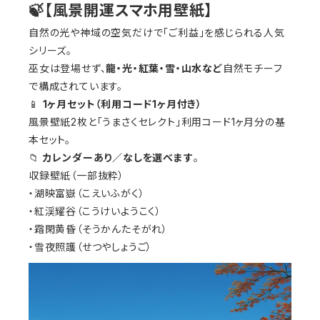
🍃【風景開運スマホ用壁紙】
自然の光や神域の空気だけで「ご利益」を感じられる人気
シリーズ。
巫女は登場せず、
龍・光・紅葉・雪・山水など
自然モチーフ
で構成されています。
📱
1ヶ月セット（利用コード1ヶ月付き）
風景壁紙2枚と「うまさくセレクト」利用コード1ヶ月分の基
本セット。
📁
カレンダーあり／なしを選べます
。
収録壁紙（一部抜粋）
・湖映富嶽（こえいふがく）
・紅渓耀谷（こうけいようこく）
・霜閑黄昏（そうかんたそがれ）
・雪夜照護（せつやしょうご）