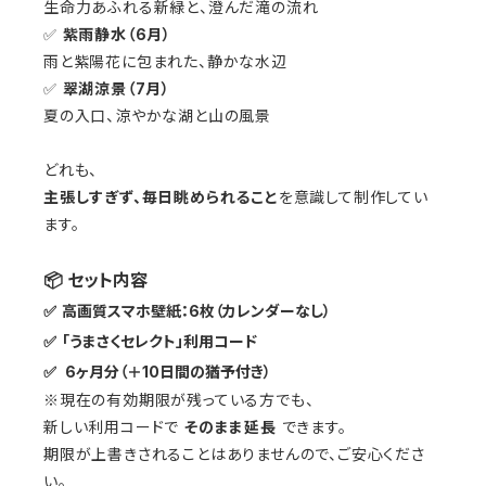
生命力あふれる新緑と、澄んだ滝の流れ
✅
紫雨静水（6月）
雨と紫陽花に包まれた、静かな水辺
✅
翠湖涼景（7月）
夏の入口、涼やかな湖と山の風景
どれも、
主張しすぎず、毎日眺められること
を意識して制作してい
ます。
📦 セット内容
✅
高画質スマホ壁紙：
6枚（カレンダーなし）
✅
「うまさくセレクト」利用コード
✅
6ヶ月分（＋10日間の猶予付き）
※現在の有効期限が残っている方でも、
新しい利用コードで
そのまま延長
できます。
期限が上書きされることはありませんので、ご安心くださ
い。