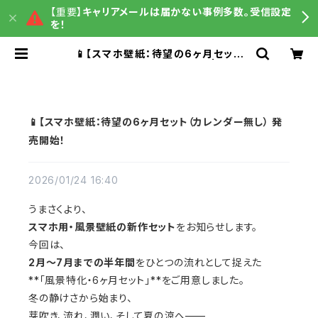
【重要】
キャリアメールは届かない事例多数。受信設定
を！
📱【スマホ壁紙：待望の6ヶ月セット
（カレンダー無し） 発売開始！ | うまさ
くグッズ販売
📱【スマホ壁紙：待望の6ヶ月セット（カレンダー無し） 発
売開始！
2026/01/24 16:40
うまさくより、
スマホ用・風景壁紙の新作セット
をお知らせします。
今回は、
2月〜7月までの半年間
をひとつの流れとして捉えた
**「風景特化・6ヶ月セット」**をご用意しました。
冬の静けさから始まり、
芽吹き、流れ、潤い、そして夏の涼へ——