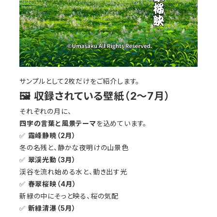
サンプルとして2枚だけをご紹介します。
🖼 収録されている壁紙（2〜7月）
それぞれの月に、
四字の言葉と風景テーマ
を込めています。
✅
霜峰静暁（2月）
冬の名残と、静かな夜明けの山景色
✅
翠渓光動（3月）
渓谷を流れ始める水と、動き出す光
✅
春翠桜映（4月）
新緑の中にそっと映る、桜の気配
✅
新緑清瀑（5月）